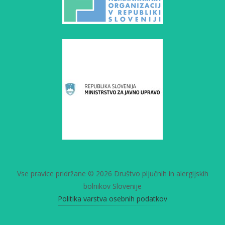
Vse pravice pridržane © 2026 Društvo pljučnih in alergijskih
bolnikov Slovenije
Politika varstva osebnih podatkov