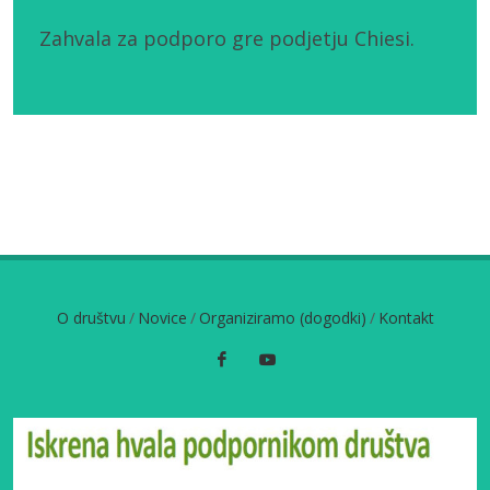
Zahvala za podporo gre podjetju Chiesi.
O društvu
/
Novice
/
Organiziramo (dogodki)
/
Kontakt