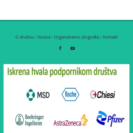
O društvu
/
Novice
/
Organiziramo (dogodki)
/
Kontakt