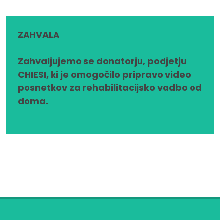
ZAHVALA
Zahvaljujemo se donatorju, podjetju
CHIESI, ki je omogočilo pripravo video
posnetkov za rehabilitacijsko vadbo od
doma.