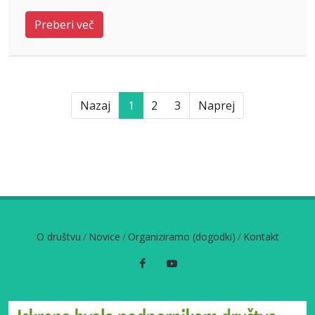
Preberi več
Nazaj
1
2
3
Naprej
O društvu
/
Novice
/
Organiziramo (dogodki)
/
Kontakt