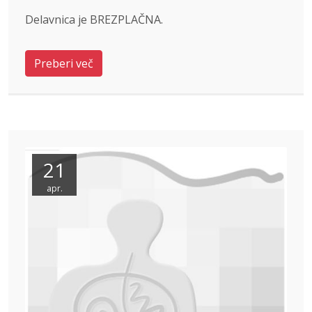
Delavnica je BREZPLAČNA.
Preberi več
21
apr.