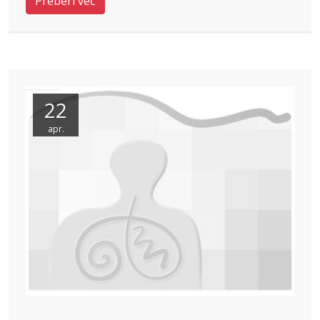
Preberi več
22
apr.