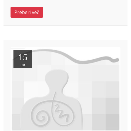
Preberi več
15
apr.