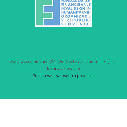
Vse pravice pridržane © 2026 Društvo pljučnih in alergijskih
bolnikov Slovenije
Politika varstva osebnih podatkov